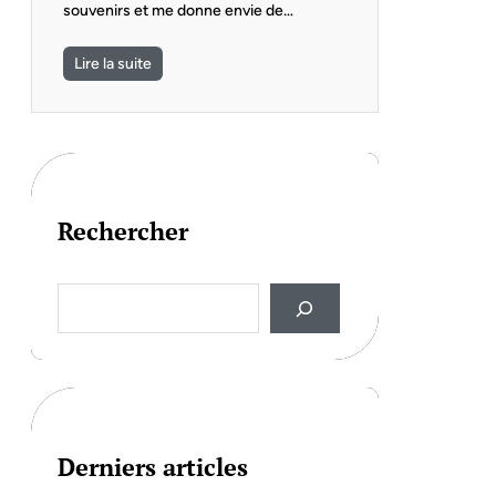
souvenirs et me donne envie de…
Lire la suite
Rechercher
S
e
a
r
c
h
Derniers articles