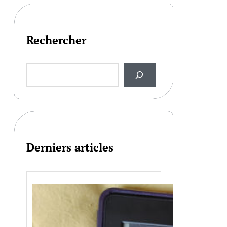
Rechercher
S
e
a
r
c
h
Derniers articles