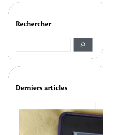
Rechercher
S
e
a
r
c
h
Derniers articles