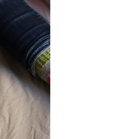
t} Flower
 socks
ron a été
ement créé pour
mbres de…