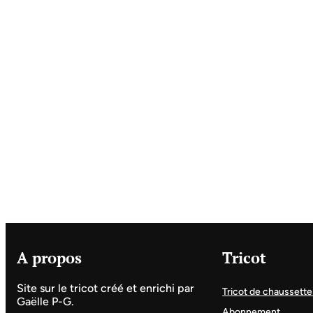
A propos
Tricot
Site sur le tricot créé et enrichi par
Tricot de chaussette
Gaëlle P-G.
Abonnement