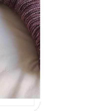
t} Le défi 2026
ricote mes
ettes
la 4ème année
utive que
ise un défi de…