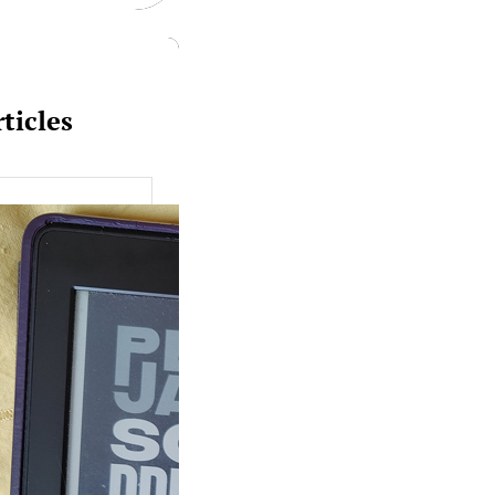
ticles
uquine #149