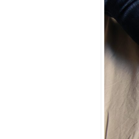
{Trico
power
Ce pat
initial
les me