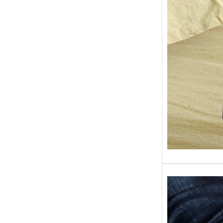
Sans gr
replong
« Roy 