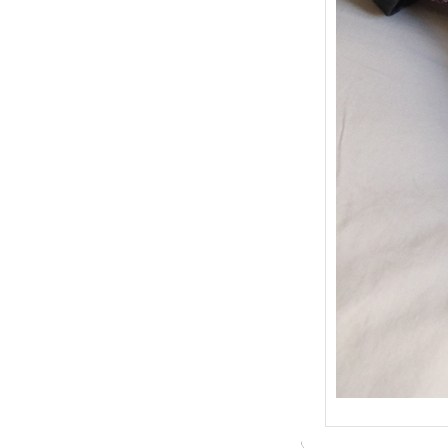
{Trico
: Je t
socqu
C’est 
conséc
j’organ