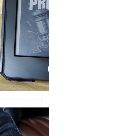
ande surprise, j’ai
é dans la série
Grace »…