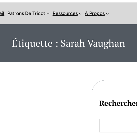
il
Patrons De Tricot
Ressources
A Propos
Étiquette :
Sarah Vaughan
Recherche
S
e
a
r