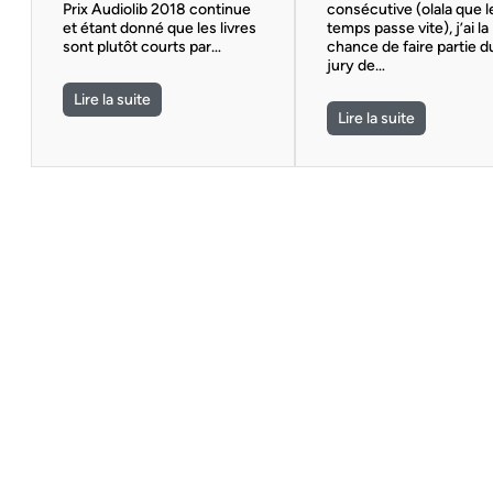
Prix Audiolib 2018 continue
consécutive (olala que l
et étant donné que les livres
temps passe vite), j’ai la
sont plutôt courts par…
chance de faire partie d
jury de…
Lire la suite
Lire la suite