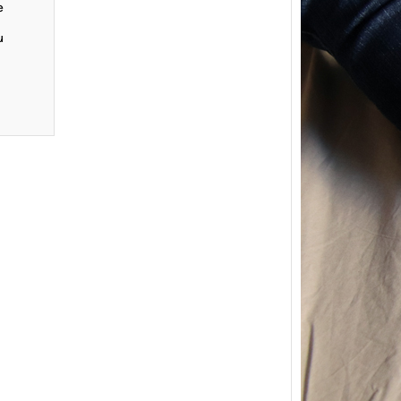
e
u
{Trico
power
Ce pat
initial
les me