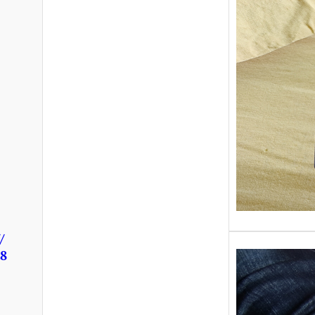
Sans gr
replong
« Roy 
/
18