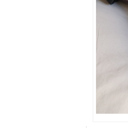
{Trico
: Je t
socqu
C’est 
conséc
j’organ