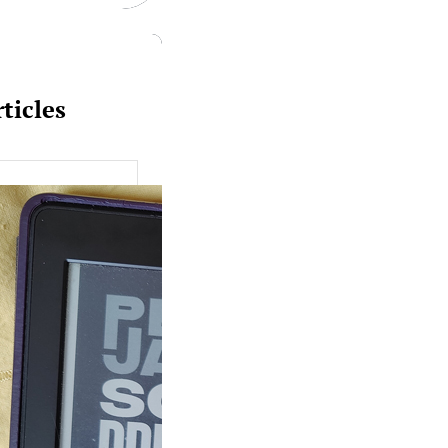
ticles
uquine #149