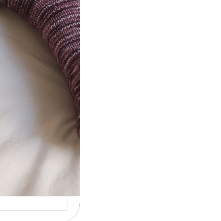
t} Le défi 2026
ricote mes
ettes
la 4ème année
utive que
ise un défi de…