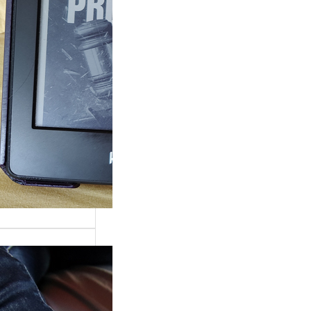
ande surprise, j’ai
é dans la série
Grace »…