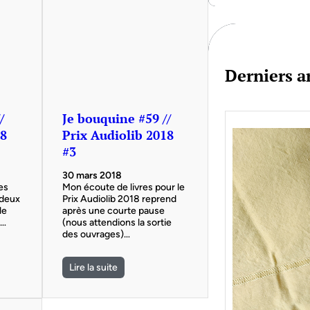
c
h
Derniers ar
/
Je bouquine #59 //
18
Prix Audiolib 2018
#3
30 mars 2018
es
Mon écoute de livres pour le
 deux
Prix Audiolib 2018 reprend
le
après une courte pause
–…
(nous attendions la sortie
des ouvrages)…
Lire la suite
Je bo