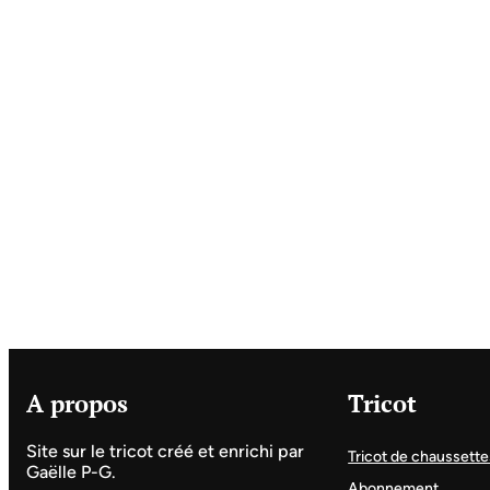
A propos
Tricot
Site sur le tricot créé et enrichi par
Tricot de chaussette
Gaëlle P-G.
Abonnement