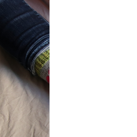
t} Flower
 socks
ron a été
ement créé pour
mbres de…