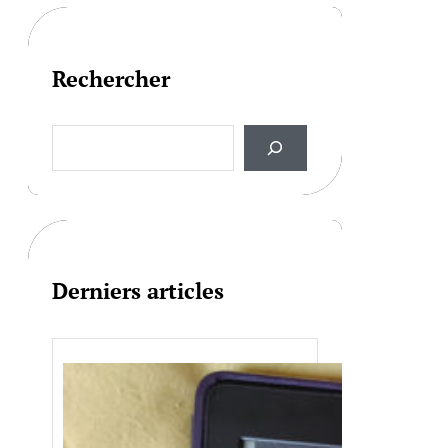
Rechercher
S
e
a
r
c
h
Derniers articles