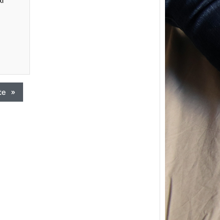
ki
te
»
{Trico
power
Ce pat
initial
les me