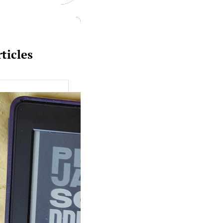
ticles
uquine #149