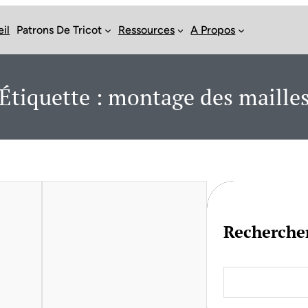
il
Patrons De Tricot
Ressources
A Propos
Étiquette :
montage des maille
Recherche
S
e
a
r