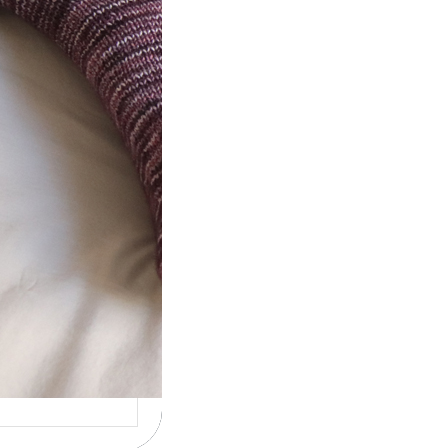
t} Le défi 2026
ricote mes
ettes
la 4ème année
utive que
ise un défi de…