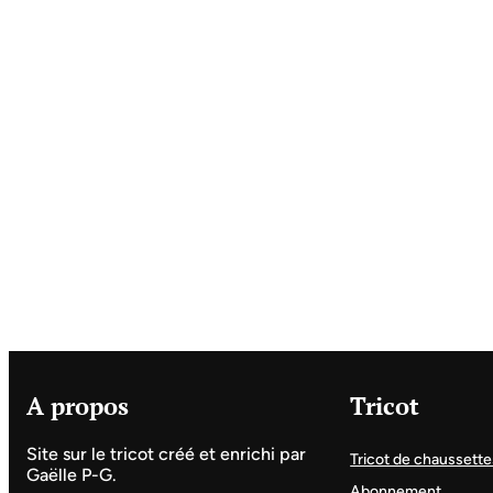
A propos
Tricot
Site sur le tricot créé et enrichi par
Tricot de chaussette
Gaëlle P-G.
Abonnement