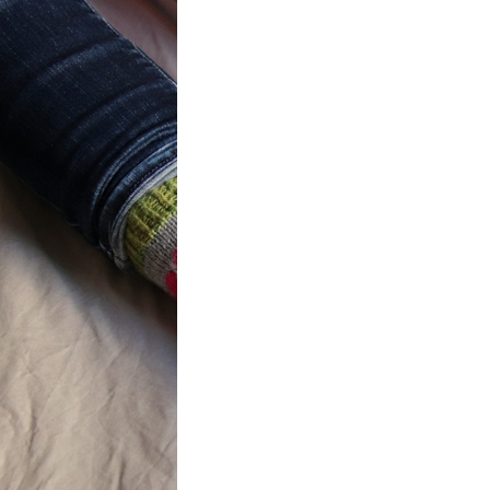
t} Flower
 socks
ron a été
ement créé pour
mbres de…