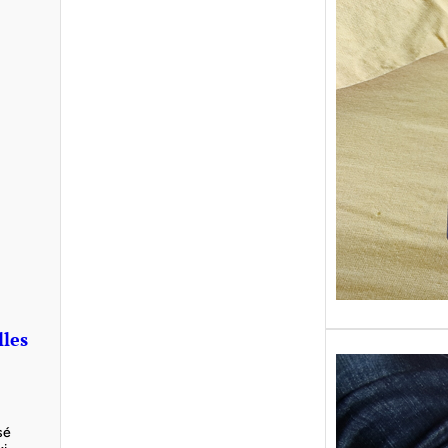
Sans gr
replong
« Roy 
lles
isé