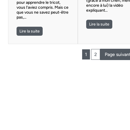
(grâce à mon chéri, mer
pour apprendre le tricot,
encore à lui) la vidéo
vous l’aviez compris. Mais ce
expliquant…
que vous ne savez peut-être
pas,…
Lire la suite
Lire la suite
1
2
Page suivan