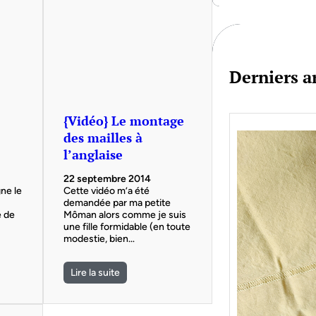
c
h
Derniers ar
e
{Vidéo} Le montage
des mailles à
l’anglaise
22 septembre 2014
gne le
Cette vidéo m’a été
demandée par ma petite
e de
Môman alors comme je suis
une fille formidable (en toute
modestie, bien…
Lire la suite
Je bo