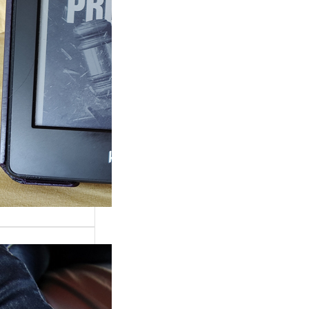
ande surprise, j’ai
é dans la série
Grace »…