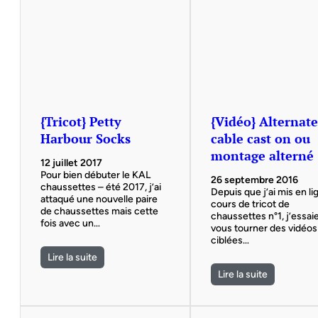
{Tricot} Petty
{Vidéo} Alternat
Harbour Socks
cable cast on ou
montage alterné
12 juillet 2017
Pour bien débuter le KAL
26 septembre 2016
chaussettes – été 2017, j’ai
Depuis que j’ai mis en li
attaqué une nouvelle paire
cours de tricot de
de chaussettes mais cette
chaussettes n°1, j’essai
fois avec un…
vous tourner des vidéos
ciblées…
Lire la suite
Lire la suite