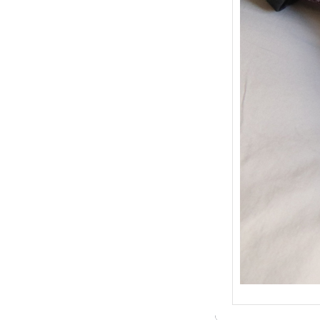
{Trico
: Je t
socqu
C’est 
conséc
j’organ