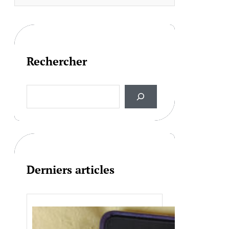
Rechercher
S
e
a
r
c
h
Derniers articles