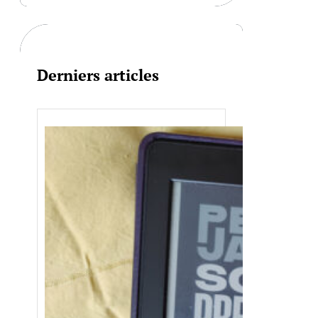
c
h
Derniers articles