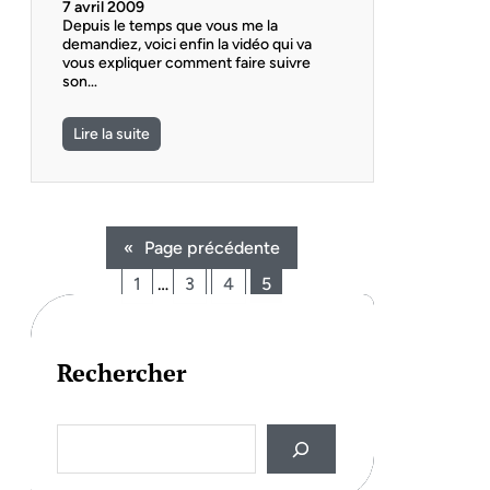
7 avril 2009
Depuis le temps que vous me la
demandiez, voici enfin la vidéo qui va
vous expliquer comment faire suivre
son…
Lire la suite
«
Page précédente
1
…
3
4
5
Rechercher
S
e
a
r