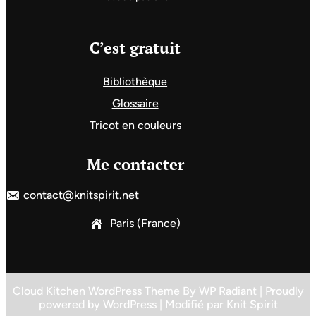
C’est gratuit
Bibliothèque
Glossaire
Tricot en couleurs
Me contacter
contact@knitspirit.net
Paris (France)
Cloud Kitchen WordPress Theme
By
WP Radiant
| Proudly
powered by
WordPress
| Modifié par
Knit Spirit