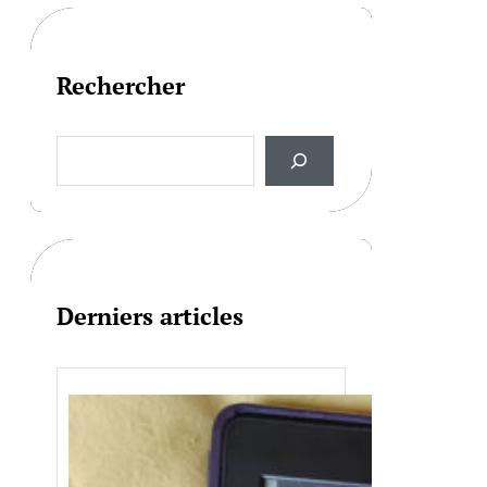
Rechercher
S
e
a
r
c
h
Derniers articles