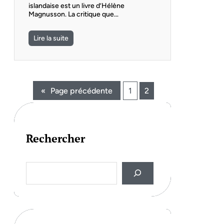
islandaise est un livre d’Hélène
Magnusson. La critique que…
Lire la suite
«
Page précédente
1
2
Rechercher
S
e
a
r
c
h