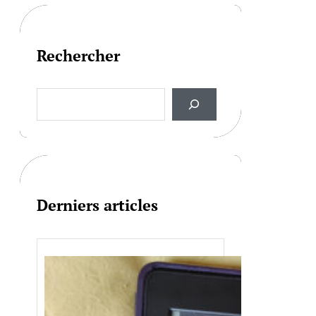
Rechercher
S
e
a
r
c
h
Derniers articles