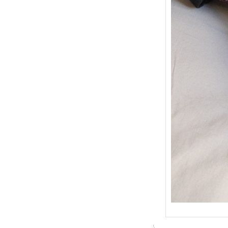
{Trico
: Je t
socqu
C’est 
conséc
j’organ