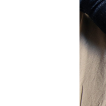
{Trico
power
Ce pat
initial
les me