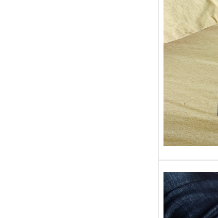
Sans gr
replong
« Roy 