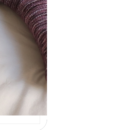
t} Le défi 2026
ricote mes
ettes
la 4ème année
utive que
ise un défi de…