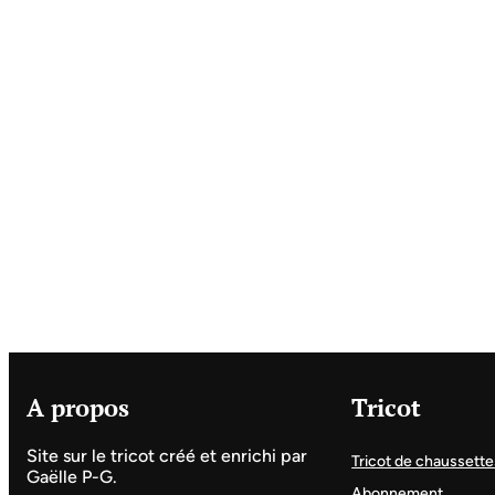
A propos
Tricot
Site sur le tricot créé et enrichi par
Tricot de chaussette
Gaëlle P-G.
Abonnement