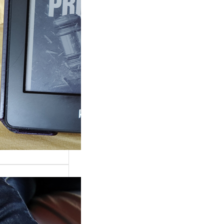
ande surprise, j’ai
é dans la série
Grace »…