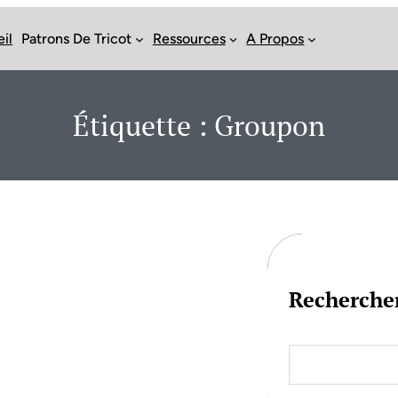
il
Patrons De Tricot
Ressources
A Propos
Étiquette :
Groupon
Recherche
S
e
a
r