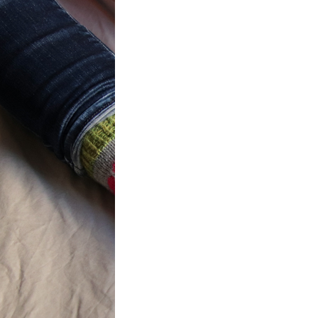
t} Flower
 socks
ron a été
ement créé pour
mbres de…