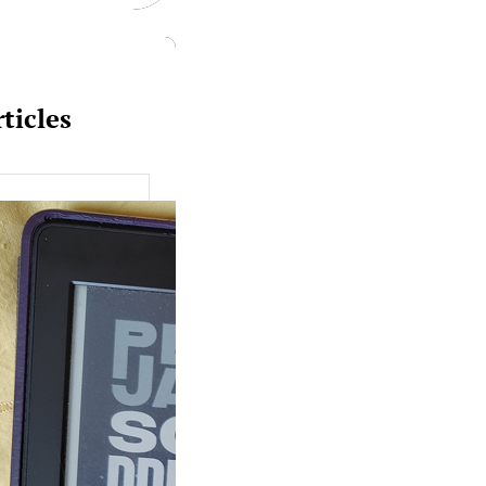
ticles
uquine #149