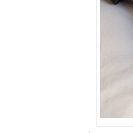
{Trico
: Je t
socqu
C’est 
conséc
j’organ