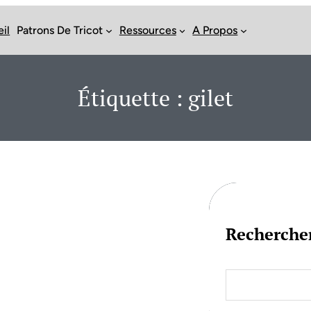
il
Patrons De Tricot
Ressources
A Propos
Étiquette :
gilet
Recherche
S
e
a
r