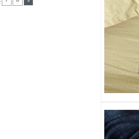
Sans gr
replong
« Roy 