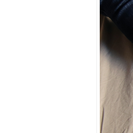
{Trico
power
Ce pat
initial
les me