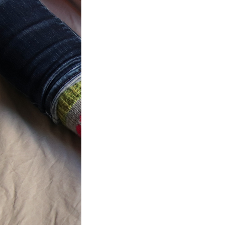
t} Flower
 socks
ron a été
ement créé pour
mbres de…