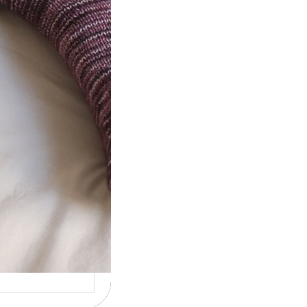
t} Le défi 2026
ricote mes
ettes
la 4ème année
utive que
ise un défi de…