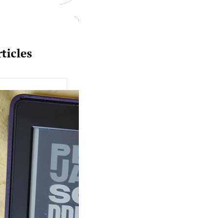
ticles
uquine #149