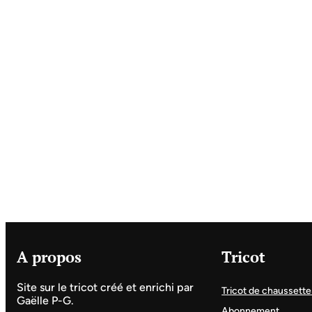
A propos
Tricot
Site sur le tricot créé et enrichi par
Tricot de chaussette
Gaëlle P-G.
Abonnement