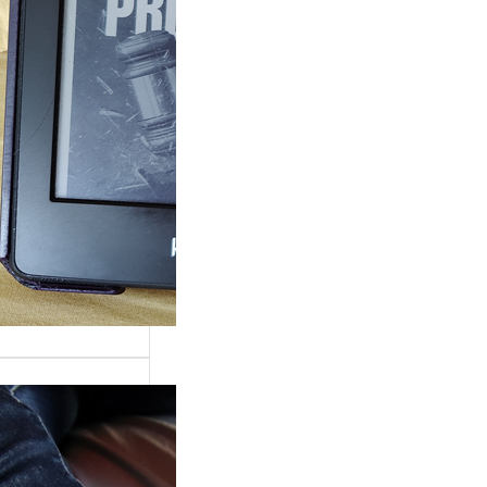
ande surprise, j’ai
é dans la série
Grace »…