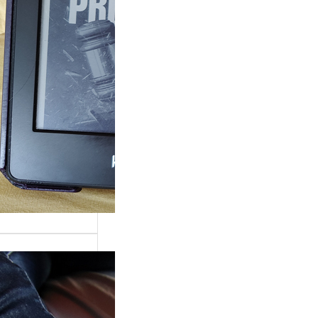
ande surprise, j’ai
é dans la série
Grace »…