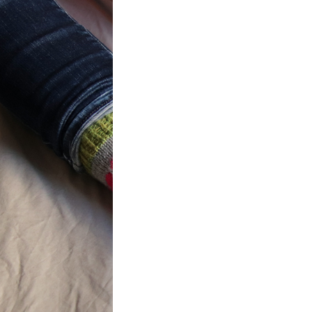
t} Flower
 socks
ron a été
ement créé pour
mbres de…