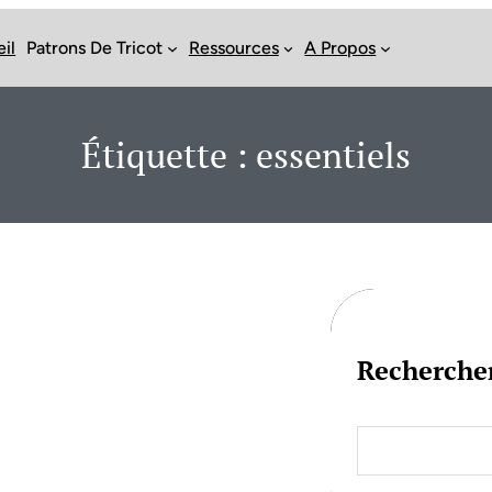
il
Patrons De Tricot
Ressources
A Propos
Étiquette :
essentiels
Recherche
S
e
a
r