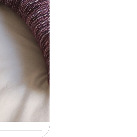
t} Le défi 2026
ricote mes
ettes
la 4ème année
utive que
ise un défi de…