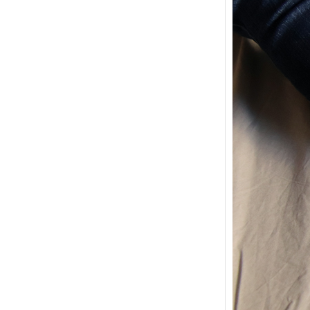
{Trico
power
Ce pat
initial
les me