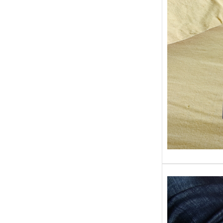
Sans gr
replong
« Roy 