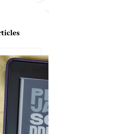
ticles
uquine #149