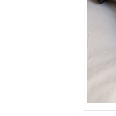
{Trico
: Je t
socqu
C’est 
conséc
j’organ