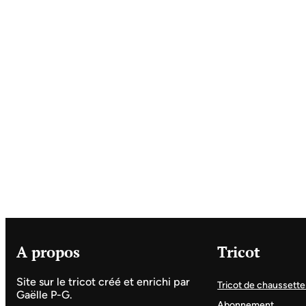
A propos
Tricot
Site sur le tricot créé et enrichi par
Tricot de chaussette
Gaëlle P-G.
Abonnement