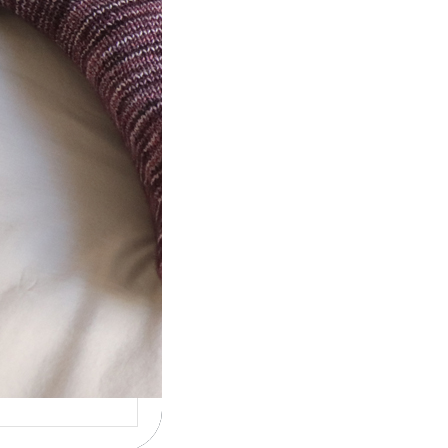
t} Le défi 2026
ricote mes
ettes
la 4ème année
utive que
ise un défi de…