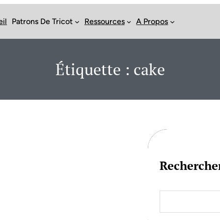
il
Patrons De Tricot
Ressources
A Propos
Étiquette :
cake
Recherche
S
e
a
r