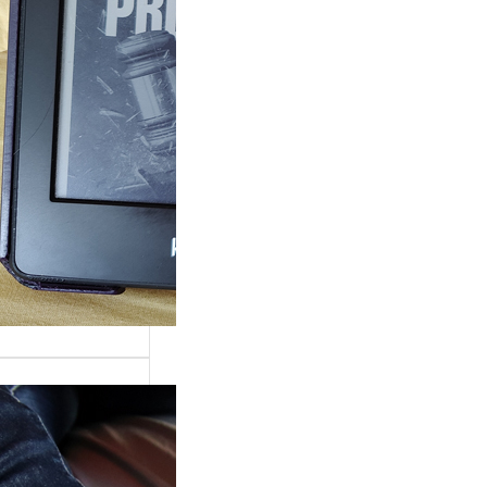
ande surprise, j’ai
é dans la série
Grace »…