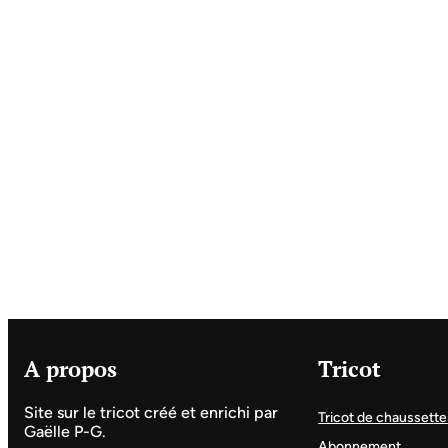
A propos
Tricot
Site sur le tricot créé et enrichi par
Tricot de chaussette
Gaëlle P-G.
Abonnement