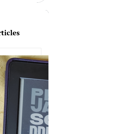
ticles
uquine #149