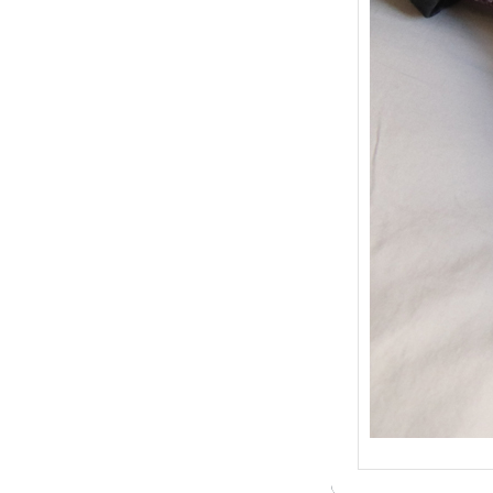
{Trico
: Je t
socqu
C’est 
conséc
j’organ