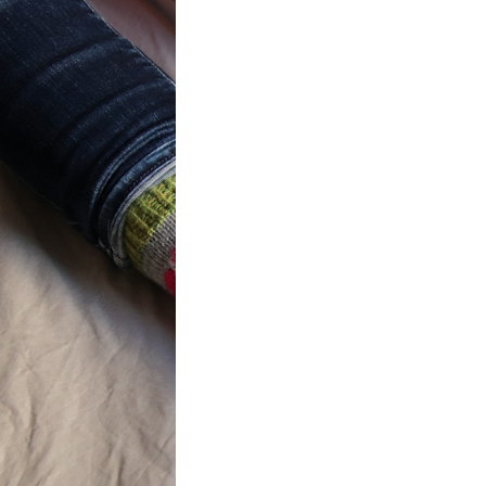
t} Flower
 socks
ron a été
ement créé pour
mbres de…