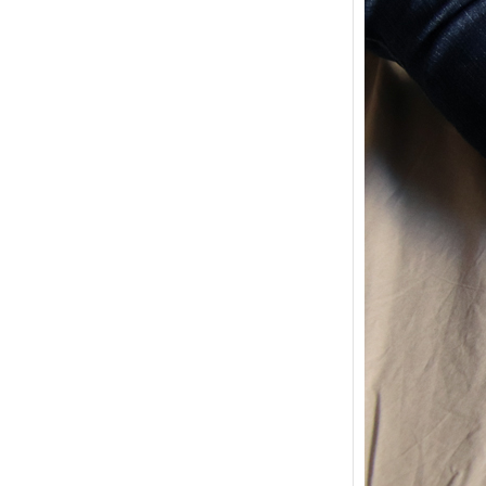
{Trico
power
Ce pat
initial
les me