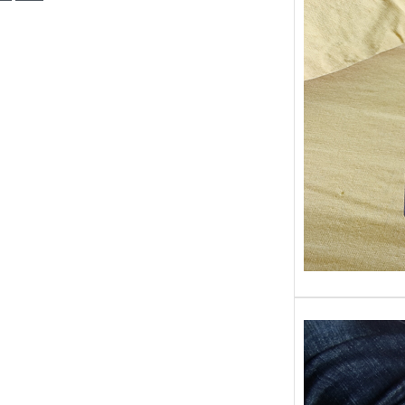
Sans gr
replong
« Roy 