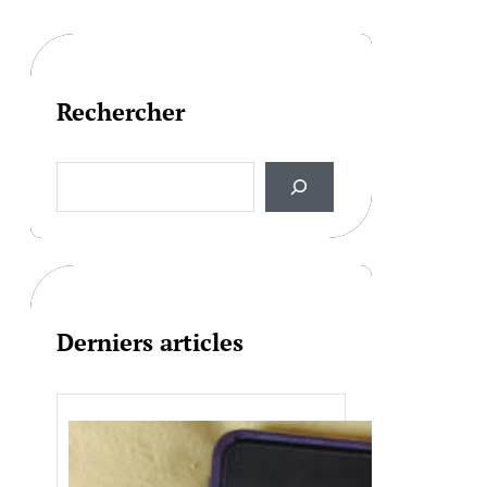
Rechercher
S
e
a
r
c
h
Derniers articles