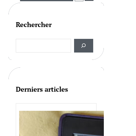
Rechercher
S
e
a
r
c
h
Derniers articles