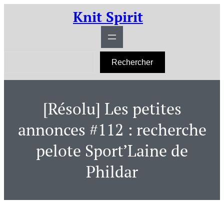
Aller
Knit Spirit
au
contenu
R
Rechercher
e
c
h
e
r
[Résolu] Les petites
c
h
e
annonces #112 : recherche
r
pelote Sport’Laine de
Phildar