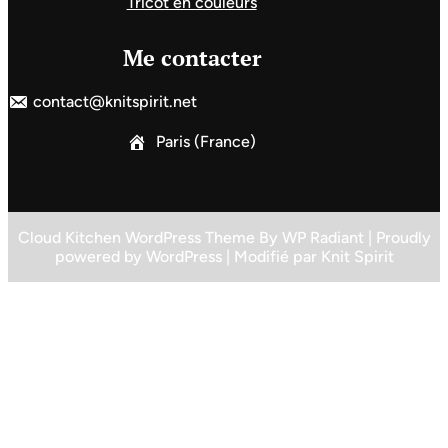
Tricot en couleurs
Me contacter
contact@knitspirit.net
Paris (France)
Cloud Kitchen WordPress Theme
By
WP Radiant
| Proudly
powered by
WordPress
| Modifié par
Knit Spirit