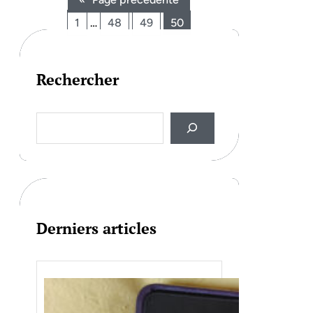
1
…
48
49
50
Rechercher
S
e
a
r
c
h
Derniers articles