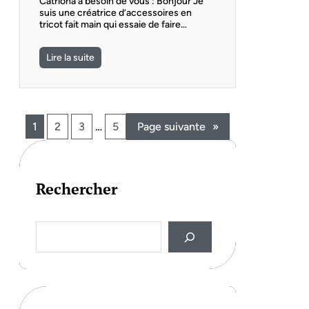
Catriona a besoin de vous : Bonjour Je
suis une créatrice d’accessoires en
tricot fait main qui essaie de faire…
Lire la suite
1
2
3
…
5
Page suivante
»
Rechercher
S
e
a
r
c
h